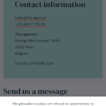
Contact information
hello@thx.agency
+32 468 17 28 46
Thx.agency
Koning Albertstraat 76/1A
3290 Diest
Belgium
VAT BE 0778.996.706
Send us a message
First name
We gebruiken cookies om inhoud en advertenties te