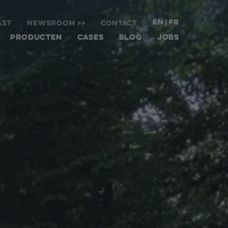
EN
FR
|
AST
NEWSROOM >>
CONTACT
PRODUCTEN
CASES
BLOG
JOBS