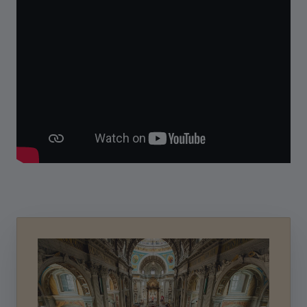
Autocarbedrijf
Pers
Blogger / Influencer
Vereniging
Zakenreiskantoor / MICE
Andere
Opmerkingen
Schrijf je in voor onze nieuwsbrief en mis nooit 