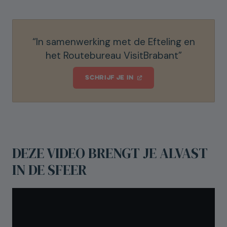
Website
“In samenwerking met de Efteling en
Adres
het Routebureau VisitBrabant”
SCHRIJF JE IN
Postcode
DEZE VIDEO BRENGT JE ALVAST
Stad of gemeente
IN DE SFEER
Wat zijn jouw activiteiten?
Reisagent
Tour operator