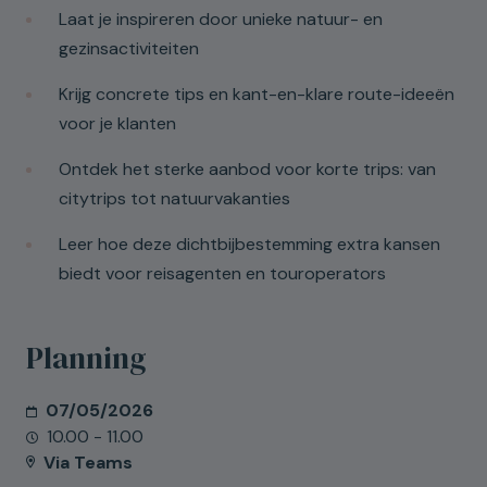
Laat je inspireren door unieke natuur- en
gezinsactiviteiten
Achternaam
Krijg concrete tips en kant-en-klare route-ideeën
voor je klanten
Ontdek het sterke aanbod voor korte trips: van
Jouw e-mailadres
citytrips tot natuurvakanties
Leer hoe deze dichtbijbestemming extra kansen
biedt voor reisagenten en touroperators
Gsm
Planning
Functie
07/05/2026
10.00 - 11.00
Via Teams