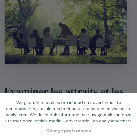
Examiner les attraits et les
opportunités
We gebruiken cookies om inhoud en advertenties te
personaliseren, sociale media-functies te bieden en verkeer te
analyseren. We delen ook informatie over uw gebruik van onze
En tant que région, quelle est l’image de la Campine ?
site met onze sociale media-, advertentie- en analysepartners.
Qu'en est-il de l'offre pour les groupes, réunions,
Change preferences